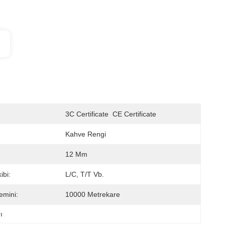
3C Certificate  CE Certificate
Kahve Rengi
12 Mm
bi:
L/C, T/T Vb.
emini:
10000 Metrekare
ı