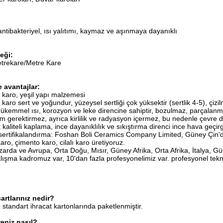
antibakteriyel, ısı yalıtımı, kaymaz ve aşınmaya dayanıklı
eği:
trekare/Metre Kare
 avantajlar:
karo, yeşil yapı malzemesi
ro sert ve yoğundur, yüzeysel sertliği çok yüksektir (sertlik 4-5), çiz
mükemmel ısı, korozyon ve leke direncine sahiptir, bozulmaz, parçalanm
m gerektirmez, ayrıca kirlilik ve radyasyon içermez, bu nedenle çevre d
 kaliteli kaplama, ince dayanıklılık ve sıkıştırma direnci ince hava geçirg
 sertifikalandırma: Foshan Boli Ceramics Company Limited, Güney Çin'de
aro, çimento karo, cilalı karo üretiyoruz.
zarda ve Avrupa, Orta Doğu, Mısır, Güney Afrika, Orta Afrika, İtalya, Gü
çalışma kadromuz var, 10'dan fazla profesyonelimiz var. profesyonel teknol
artlarınız nedir?
e standart ihracat kartonlarında paketlenmiştir.
reniz nasıl?