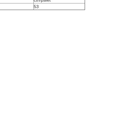
ctn/palet
53