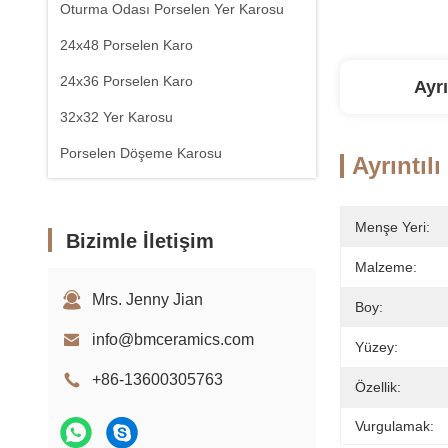
Oturma Odası Porselen Yer Karosu
24x48 Porselen Karo
24x36 Porselen Karo
Ayrı
32x32 Yer Karosu
Porselen Döşeme Karosu
Ayrıntılı
Menşe Yeri:
Bizimle İletişim
Malzeme:
Mrs. Jenny Jian
Boy:
info@bmceramics.com
Yüzey:
+86-13600305763
Özellik:
Vurgulamak: