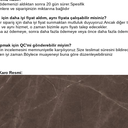
 ödemenizi aldıktan sonra 20 gün sürer.Spesifik
nlere ve siparişinizin miktarına bağlıdır
için daha iyi fiyat aldım, aynı fiyata çalışabilir misiniz?
 sipariş için daha iyi fiyat sunmaktan mutluluk duyuyoruz.Ancak diğer te
 ve aynı hizmet, o zaman bizimle aynı fiyatı talep edecekler.
ha az ödemeye, sonra daha fazla ödemeye veya önce daha fazla ödeme
pmak için QC'mi gönderebilir miyim?
in incelemesini memnuniyetle karşılıyoruz.Size teslimat süresini bildire
en iyi zaman.Böylece muayeneyi buna göre düzenleyebilirsiniz
 Karo Resmi: