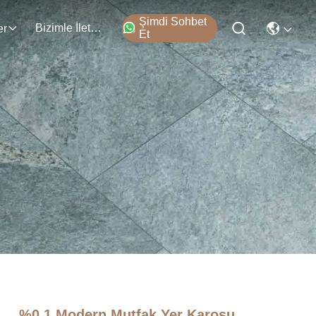
Şimdi Sohbet
Bizimle İletişim
er
Et
%0.1 Modern Mutfak Yer Karosu