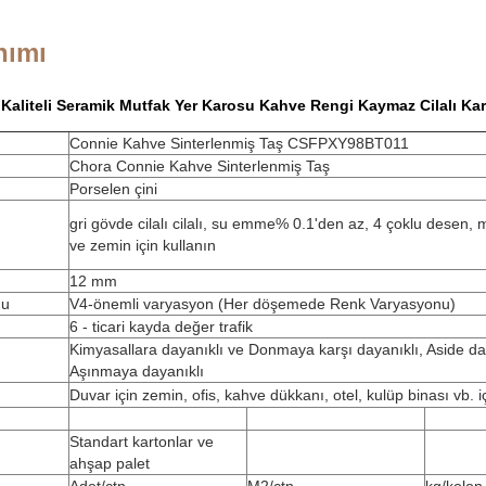
nımı
Kaliteli Seramik Mutfak Yer Karosu Kahve Rengi Kaymaz Cilalı Ka
Connie Kahve Sinterlenmiş Taş CSFPXY98BT011
Chora Connie Kahve Sinterlenmiş Taş
Porselen çini
gri gövde cilalı cilalı, su emme% 0.1'den az, 4 çoklu desen, 
ve zemin için kullanın
12 mm
nu
V4-önemli varyasyon (Her döşemede Renk Varyasyonu)
6 - ticari kayda değer trafik
Kimyasallara dayanıklı ve Donmaya karşı dayanıklı, Aside dayan
Aşınmaya dayanıklı
Duvar için zemin, ofis, kahve dükkanı, otel, kulüp binası vb.
Standart kartonlar ve
ahşap palet