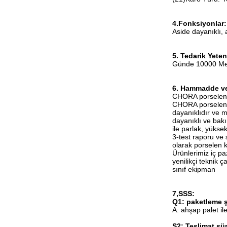
4.Fonksiyonlar:
Aside dayanıklı, 
5. Tedarik Yeten
Günde 10000 Me
6. Hammadde ve
CHORA porselen 
CHORA porselen ka
dayanıklıdır ve 
dayanıklı ve bakı
ile parlak, yüksek
3-test raporu ve
olarak porselen k
Ürünlerimiz iç pa
yenilikçi teknik 
sınıf ekipman
7,SSS:
Q1: paketleme ş
A: ahşap palet il
S2: Teslimat sü