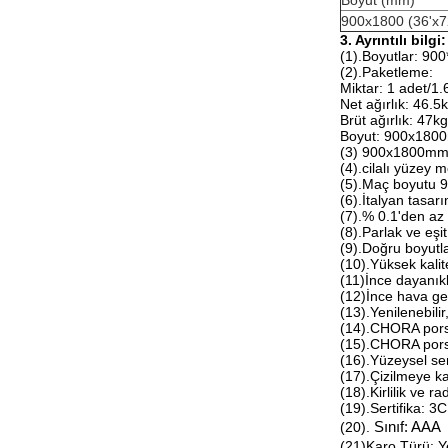
Boyut (mm)
900x1800 (36'x7
3. Ayrıntılı bilgi:
(1).Boyutlar: 9
(2).Paketleme:
Miktar: 1 adet/1
Net ağırlık: 46.5
Brüt ağırlık: 47k
Boyut: 900x180
(3) 900x1800mm i
(4).cilalı yüzey 
(5).Maç boyutu 
(6).İtalyan tasarı
(7).% 0.1'den a
(8).Parlak ve eşit
(9).Doğru boyutl
(10).Yüksek kalit
(11)İnce dayanıklı
(12)İnce hava geç
(13).Yenilenebili
(14).CHORA porse
(15).CHORA pors
(16).Yüzeysel sert
(17).Çizilmeye k
(18).Kirlilik ve 
(19).Sertifika: 3C
(20).
Sınıf: AAA
(21)Karo Türü: Ye