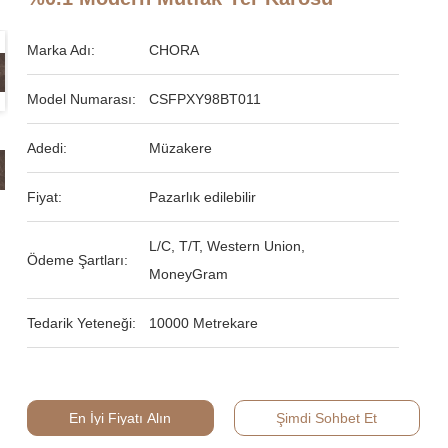
Marka Adı:
CHORA
Model Numarası:
CSFPXY98BT011
Adedi:
Müzakere
Fiyat:
Pazarlık edilebilir
L/C, T/T, Western Union,
Ödeme Şartları:
MoneyGram
Tedarik Yeteneği:
10000 Metrekare
En İyi Fiyatı Alın
Şimdi Sohbet Et