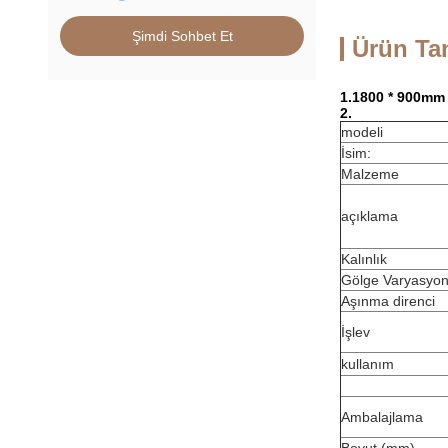
Şimdi Sohbet Et
Ürün Ta
1.1800 * 900mm 
2.
modeli
İsim:
Malzeme
açıklama
Kalınlık
Gölge Varyasyo
Aşınma direnci
İşlev
kullanım
Ambalajlama