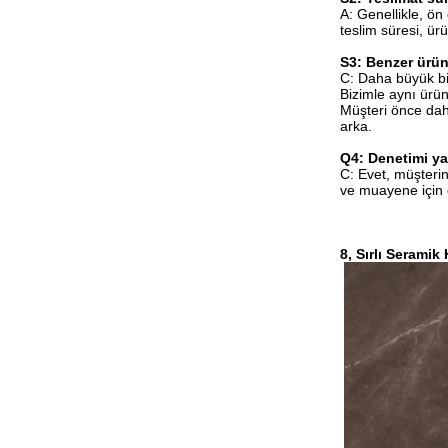
A: Genellikle, ön
teslim süresi, ürü
S3: Benzer ürün 
C: Daha büyük bir
Bizimle aynı ürün
Müşteri önce da
arka.
Q4: Denetimi ya
C: Evet, müşterin
ve muayene için 
8, Sırlı Seramik