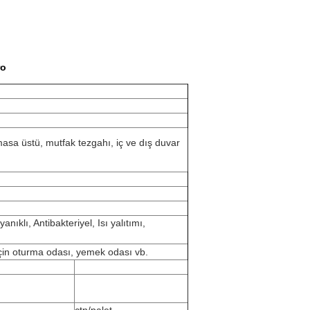
ro
masa üstü, mutfak tezgahı, iç ve dış duvar
ıklı, Antibakteriyel, Isı yalıtımı,
 için oturma odası, yemek odası vb.