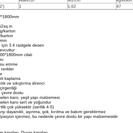
Adet/ctn
M2/ctn
kg/kolon
2')
1
1,62
47
00**1800mm
.62sq.m
kg/karton
g/karton
0mm
çin 3.4 rastgele desen
mevcuttur
900*1800mm cilalı
mı
z su emme
 renkler
ar
eli kaplama
lık ve sıkıştırma direnci
irgenliği
r, çevre dostu
len karo, yeşil yapı malzemesi
elen karo sert ve yoğundur
lik çok yüksektir (sertlik 4-5)
arşı dayanıklı, aşınma, şok, kırılma ve bakım gerektirmez
radyasyon içermez, bu nedenle çevre dostu bir yapı malzemesidir.
r karoları, Duvar karoları