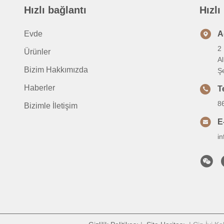
Hızlı bağlantı
Hızlı
Evde
A
2 
Ürünler
A
Bizim Hakkımızda
Ş
Haberler
T
8
Bizimle İletişim
E
i