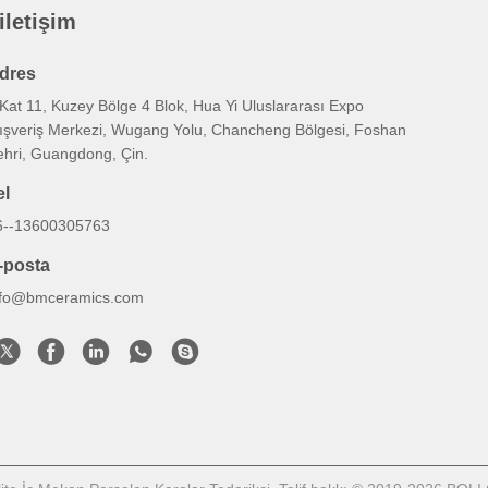
 iletişim
dres
Kat 11, Kuzey Bölge 4 Blok, Hua Yi Uluslararası Expo
lışveriş Merkezi, Wugang Yolu, Chancheng Bölgesi, Foshan
ehri, Guangdong, Çin.
el
6--13600305763
-posta
nfo@bmceramics.com