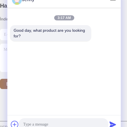
Haber Bültenimiz
3:17 AM
İndirimler ve daha fazlası için bültenimize abone olun.
Good day, what product are you looking 
for?
Bizimle İletişim