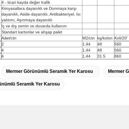
4 - ticari kayda değer trafik
Kimyasallara dayanıklı ve Donmaya karşı
dayanıklı, Aside dayanıklı, Antibakteriyel, Isı
yalıtımı, Aşınmaya dayanıklı
İç ve dış zemin ve duvarda kullanım
Standart kartonlar ve ahşap palet
Adet/ctn
M2/ctn
kg/kolon
Koli/20'
2
1.44
48
560
4
1.44
48
560
4
1.44
31.5
860
Mermer Görünümlü Seramik Yer Karosu
Mermer G
ünümlü Seramik Yer Karosu