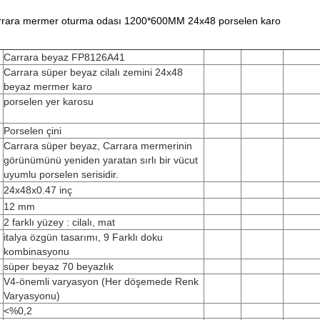
l carrara mermer oturma odası 1200*600MM 24x48 porselen karo
Carrara beyaz FP8126A41
Carrara süper beyaz cilalı zemini 24x48
beyaz mermer karo
porselen yer karosu
Porselen çini
Carrara süper beyaz, Carrara mermerinin
görünümünü yeniden yaratan sırlı bir vücut
uyumlu porselen serisidir.
24x48x0.47 inç
12 mm
2 farklı yüzey : cilalı, mat
italya özgün tasarımı, 9 Farklı doku
kombinasyonu
süper beyaz 70 beyazlık
V4-önemli varyasyon (Her döşemede Renk
Varyasyonu)
<%0,2