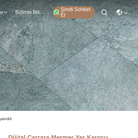
Şimdi Sohbet
Bizimle İletişim
er
Et
anıklı
Dijital Carrara Mermer Yer Karosu