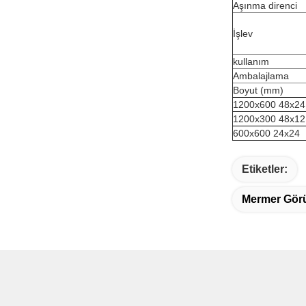
Aşınma direnci
İşlev
kullanım
Ambalajlama
Boyut (mm)
1200x600 48x24
1200x300 48x12
600x600 24x24
Etiketler:
Mermer Gör