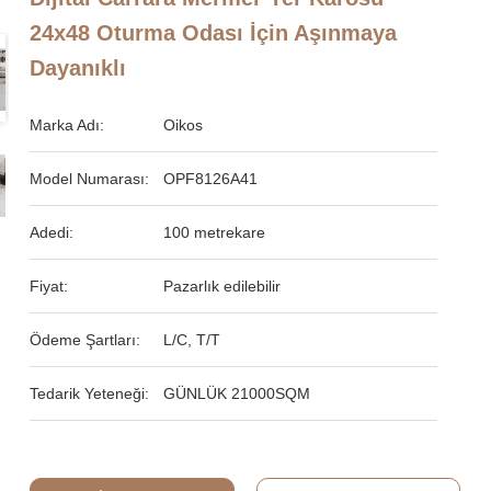
24x48 Oturma Odası İçin Aşınmaya
Dayanıklı
Marka Adı:
Oikos
Model Numarası:
OPF8126A41
Adedi:
100 metrekare
Fiyat:
Pazarlık edilebilir
Ödeme Şartları:
L/C, T/T
Tedarik Yeteneği:
GÜNLÜK 21000SQM