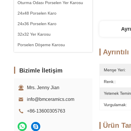
Oturma Odası Porselen Yer Karosu
24x48 Porselen Karo
24x36 Porselen Karo
Ayrı
32x32 Yer Karosu
Porselen Döşeme Karosu
Ayrıntılı
Bizimle İletişim
Menşe Yeri:
Renk::
Mrs. Jenny Jian
Yetenek Temin
info@bmceramics.com
Vurgulamak:
+86-13600305763
Ürün Ta