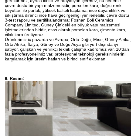
gerektirmez, ayrıca kirlilik ve radyasyon içermez, bu nedenle
çevre dostu bir yapı malzemesidir, porselen karo, doğru renk
boyutları ile parlak, yüksek kaliteli kaplama, ince dayanıklılık ve
sıkıştırma direnci ince hava geçirgenliği yenilenebilir, çevre dostu
3-test raporu ve sertifikalandırma: Foshan Boli Ceramics
Company Limited, Güney Çin'deki en büyük yapı malzemesi
işletmelerinden biridir, esas olarak porselen karo, çimento karo,
cilalı karo üretiyoruz.
Ürünlerimiz iç pazarda ve Avrupa, Orta Doğu, Mısır, Güney Afrika,
Orta Afrika, İtalya, Güney ve Doğu Asya gibi yurt dışında iyi
satıyor, çalışkan ve yenilikçi teknik çalışma kadromuz var, 10'dan
fazla profesyonelimiz var. profesyonel teknoloji gereksinimlerini
karşılamak için üretim hatları ve birinci sınıf ekipman
8. Resim: