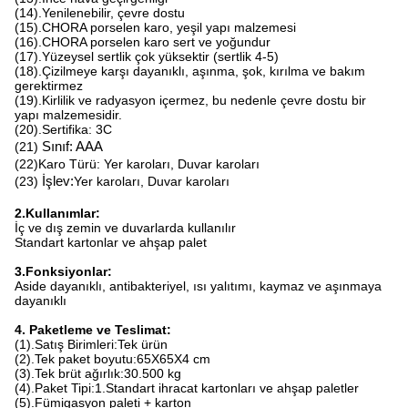
(14).Yenilenebilir, çevre dostu
(15).CHORA porselen karo, yeşil yapı malzemesi
(16).CHORA porselen karo sert ve yoğundur
(17).Yüzeysel sertlik çok yüksektir (sertlik 4-5)
(18).Çizilmeye karşı dayanıklı, aşınma, şok, kırılma ve bakım
gerektirmez
(19).Kirlilik ve radyasyon içermez, bu nedenle çevre dostu bir
yapı malzemesidir.
(20).Sertifika: 3C
(21)
Sınıf: AAA
(22)Karo Türü: Yer karoları, Duvar karoları
(23)
İşlev:
Yer karoları, Duvar karoları
2.Kullanımlar:
İç ve dış zemin ve duvarlarda kullanılır
Standart kartonlar ve ahşap palet
3.Fonksiyonlar:
Aside dayanıklı, antibakteriyel, ısı yalıtımı, kaymaz ve aşınmaya
dayanıklı
4. Paketleme ve Teslimat:
(1).Satış Birimleri:Tek ürün
(2).Tek paket boyutu:65X65X4 cm
(3).Tek brüt ağırlık:30.500 kg
(4).Paket Tipi:1.Standart ihracat kartonları ve ahşap paletler
(5).Fümigasyon paleti + karton