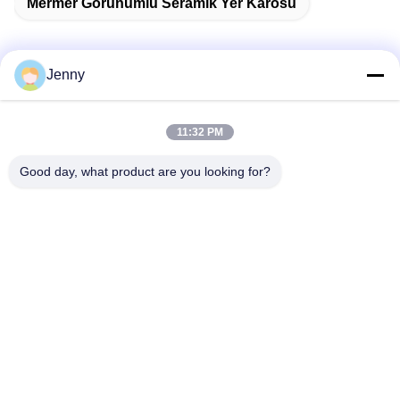
Mermer Görünümlü Seramik Yer Karosu
Jenny
Hızlı iletişim
11:32 PM
Adres
Good day, what product are you looking for?
2 Kat 11, Kuzey Bölge 4 Blok, Hua Yi Uluslararası Expo
Alışveriş Merkezi, Wugang Yolu, Chancheng Bölgesi,
Foshan Şehri, Guangdong, Çin.
Tel
86--13600305763
E-posta
info@bmceramics.com