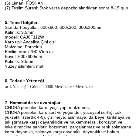
(6).Liman: FOSHAN
(7).Teslim Süresi: Stok varsa depozito alındıktan sonra 8-15 gün
5. Temel bilgiler:
Standart boyutlar: 600x600, 600x300, 300x300mm
Kalınlık: 9.5mm
modeli:
C
AJ6F112W
Karo tipi:
Angelica Çini
dizi
Malzeme: Porselen
Emilim oranı: %0.5'ten az
Boyut: 600x600mm
Kalınlık: 9.5mm
Yüzey işlemleri: mat
6. Tedarik Yeteneği
Tedarik Yeteneği: Günde 20000 Metrekare / Metrekare
7. Hammadde ve avantajlar:
CHORA porselen karo, yeşil yapı malzemesi
CHORA porselen karo sert ve yoğundur, yüzeysel sertliği çok
yüksektir (sertlik 4-5), çizilmeye, aşınmaya, darbeye, kırılmaya ve
sıkıştırmaya karşı dayanıklıdır ve mükemmel ısı, korozyon ve
leke direncine sahiptir, bozulmaz, parçalanmaz ve renk solmasına
karşı dayanıklı, solmaya karşı dayanıklı, dayanıklı ve bakım