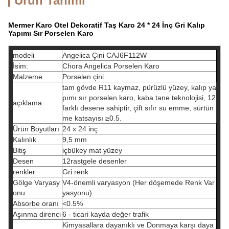
Ürün Tanımı
Mermer Karo Otel Dekoratif Taş Karo 24 * 24 İnç Gri Kalıp
Yapımı Sır Porselen Karo
modeli
Angelica Çini CAJ6F112W
İsim:
Chora Angelica Porselen Karo
Malzeme
Porselen çini
tam gövde R11 kaymaz, pürüzlü yüzey, kalıp ya
pımı sır porselen karo, kaba tane teknolojisi, 12
açıklama
farklı desene sahiptir, çift sıfır su emme, sürtün
me katsayısı ≥0.5.
Ürün Boyutları
24 x 24 inç
Kalınlık
9,5 mm
Bitiş
içbükey mat yüzey
Desen
12rastgele desenler
renkler
Gri renk
Gölge Varyasy
V4-önemli varyasyon (Her döşemede Renk Var
onu
yasyonu)
Absorbe oranı
<0.5%
Aşınma direnci
6 - ticari kayda değer trafik
Kimyasallara dayanıklı ve Donmaya karşı daya