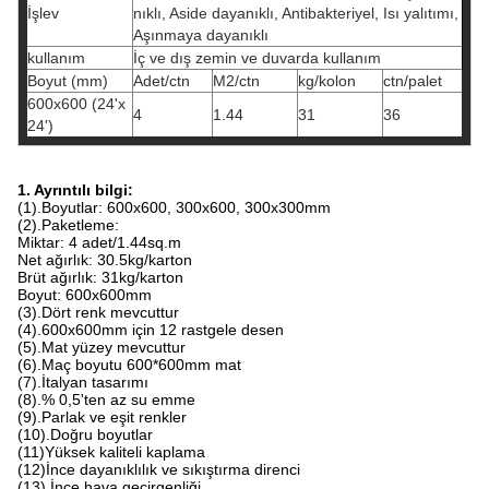
İşlev
nıklı, Aside dayanıklı, Antibakteriyel, Isı yalıtımı,
Aşınmaya dayanıklı
kullanım
İç ve dış zemin ve duvarda kullanım
Boyut (mm)
Adet/ctn
M2/ctn
kg/kolon
ctn/palet
600x600 (24'x
4
1.44
31
36
24')
1. Ayrıntılı bilgi:
(1).Boyutlar: 600x600, 300x600, 300x300mm
(2).Paketleme:
Miktar: 4 adet/1.44sq.m
Net ağırlık: 30.5kg/karton
Brüt ağırlık: 31kg/karton
Boyut: 600x600mm
(3).Dört renk mevcuttur
(4).600x600mm için 12 rastgele desen
(5).Mat yüzey mevcuttur
(6).Maç boyutu 600*600mm mat
(7).İtalyan tasarımı
(8).% 0,5'ten az su emme
(9).Parlak ve eşit renkler
(10).Doğru boyutlar
(11)Yüksek kaliteli kaplama
(12)İnce dayanıklılık ve sıkıştırma direnci
(13).İnce hava geçirgenliği