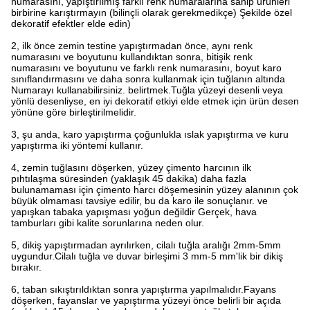
numarasını, yapıştırılmış farklı renk numaralarına sahip ürünleri
birbirine karıştırmayın (bilinçli olarak gerekmedikçe) Şekilde özel
dekoratif efektler elde edin)
2, ilk önce zemin testine yapıştırmadan önce, aynı renk
numarasını ve boyutunu kullandıktan sonra, bitişik renk
numarasını ve boyutunu ve farklı renk numarasını, boyut karo
sınıflandırmasını ve daha sonra kullanmak için tuğlanın altında
Numarayı kullanabilirsiniz. belirtmek.Tuğla yüzeyi desenli veya
yönlü desenliyse, en iyi dekoratif etkiyi elde etmek için ürün desen
yönüne göre birleştirilmelidir.
3, şu anda, karo yapıştırma çoğunlukla ıslak yapıştırma ve kuru
yapıştırma iki yöntemi kullanır.
4, zemin tuğlasını döşerken, yüzey çimento harcının ilk
pıhtılaşma süresinden (yaklaşık 45 dakika) daha fazla
bulunamaması için çimento harcı döşemesinin yüzey alanının çok
büyük olmaması tavsiye edilir, bu da karo ile sonuçlanır. ve
yapışkan tabaka yapışması yoğun değildir Gerçek, hava
tamburları gibi kalite sorunlarına neden olur.
5, dikiş yapıştırmadan ayrılırken, cilalı tuğla aralığı 2mm-5mm
uygundur.Cilalı tuğla ve duvar birleşimi 3 mm-5 mm'lik bir dikiş
bırakır.
6, taban sıkıştırıldıktan sonra yapıştırma yapılmalıdır.Fayans
döşerken, fayanslar ve yapıştırma yüzeyi önce belirli bir açıda