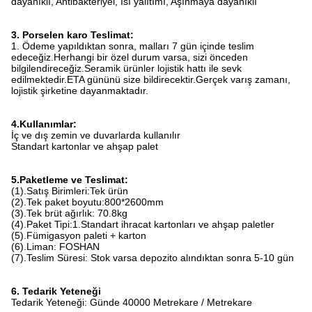
dayanıklı, Antibakteriyel, Isı yalıtımı, Aşınmaya dayanıklı
3. Porselen karo Teslimat:
1. Ödeme yapıldıktan sonra, malları 7 gün içinde teslim
edeceğiz.Herhangi bir özel durum varsa, sizi önceden
bilgilendireceğiz.Seramik ürünler lojistik hattı ile sevk
edilmektedir.ETA gününü size bildirecektir.Gerçek varış zamanı,
lojistik şirketine dayanmaktadır.
4.Kullanımlar:
İç ve dış zemin ve duvarlarda kullanılır
Standart kartonlar ve ahşap palet
5.Paketleme ve Teslimat:
(1).Satış Birimleri:Tek ürün
(2).Tek paket boyutu:800*2600mm
(3).Tek brüt ağırlık: 70.8kg
(4).Paket Tipi:1.Standart ihracat kartonları ve ahşap paletler
(5).Fümigasyon paleti + karton
(6).Liman: FOSHAN
(7).Teslim Süresi: Stok varsa depozito alındıktan sonra 5-10 gün
6. Tedarik Yeteneği
Tedarik Yeteneği: Günde 40000 Metrekare / Metrekare