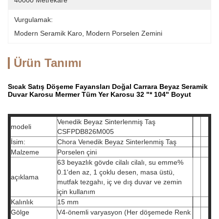
40000 Metrekare
Vurgulamak:
Modern Seramik Karo
, 
Modern Porselen Zemini
Ürün Tanımı
Sıcak Satış Döşeme Fayansları Doğal Carrara Beyaz Seramik
Duvar Karosu Mermer Tüm Yer Karosu 32 "* 104" Boyut
Venedik Beyaz Sinterlenmiş Taş
modeli
CSFPDB826M005
İsim:
Chora Venedik Beyaz Sinterlenmiş Taş
Malzeme
Porselen çini
63 beyazlık gövde cilalı cilalı, su emme%
0.1'den az, 1 çoklu desen, masa üstü,
açıklama
mutfak tezgahı, iç ve dış duvar ve zemin
için kullanım
Kalınlık
15 mm
Gölge
V4-önemli varyasyon (Her döşemede Renk