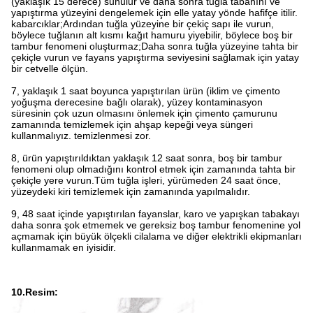
(yaklaşık 15 derece) sunulur ve daha sonra tuğla tabanını ve
yapıştırma yüzeyini dengelemek için elle yatay yönde hafifçe itilir.
kabarcıklar;Ardından tuğla yüzeyine bir çekiç sapı ile vurun,
böylece tuğlanın alt kısmı kağıt hamuru yiyebilir, böylece boş bir
tambur fenomeni oluşturmaz;Daha sonra tuğla yüzeyine tahta bir
çekiçle vurun ve fayans yapıştırma seviyesini sağlamak için yatay
bir cetvelle ölçün.
7, yaklaşık 1 saat boyunca yapıştırılan ürün (iklim ve çimento
yoğuşma derecesine bağlı olarak), yüzey kontaminasyon
süresinin çok uzun olmasını önlemek için çimento çamurunu
zamanında temizlemek için ahşap kepeği veya süngeri
kullanmalıyız. temizlenmesi zor.
8, ürün yapıştırıldıktan yaklaşık 12 saat sonra, boş bir tambur
fenomeni olup olmadığını kontrol etmek için zamanında tahta bir
çekiçle yere vurun.Tüm tuğla işleri, yürümeden 24 saat önce,
yüzeydeki kiri temizlemek için zamanında yapılmalıdır.
9, 48 saat içinde yapıştırılan fayanslar, karo ve yapışkan tabakayı
daha sonra şok etmemek ve gereksiz boş tambur fenomenine yol
açmamak için büyük ölçekli cilalama ve diğer elektrikli ekipmanları
kullanmamak en iyisidir.
10.Resim: