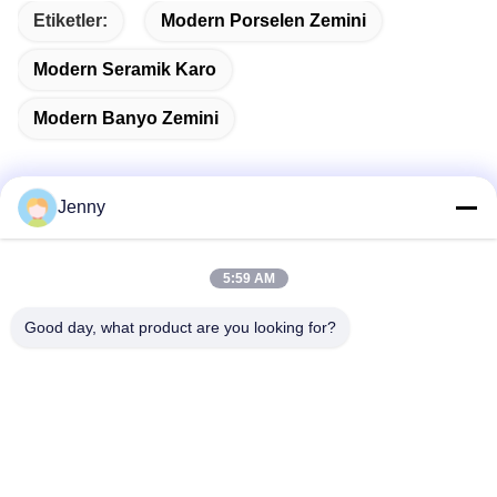
Etiketler:
Modern Porselen Zemini
Modern Seramik Karo
Modern Banyo Zemini
Jenny
Hızlı iletişim
5:59 AM
Adres
Good day, what product are you looking for?
2 Kat 11, Kuzey Bölge 4 Blok, Hua Yi Uluslararası Expo
Alışveriş Merkezi, Wugang Yolu, Chancheng Bölgesi,
Foshan Şehri, Guangdong, Çin.
Tel
86--13600305763