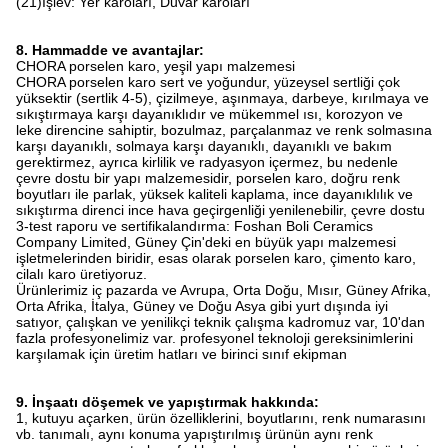
(21)İşlev: Yer karoları, Duvar karoları
8. Hammadde ve avantajlar:
CHORA porselen karo, yeşil yapı malzemesi
CHORA porselen karo sert ve yoğundur, yüzeysel sertliği çok
yüksektir (sertlik 4-5), çizilmeye, aşınmaya, darbeye, kırılmaya ve
sıkıştırmaya karşı dayanıklıdır ve mükemmel ısı, korozyon ve
leke direncine sahiptir, bozulmaz, parçalanmaz ve renk solmasına
karşı dayanıklı, solmaya karşı dayanıklı, dayanıklı ve bakım
gerektirmez, ayrıca kirlilik ve radyasyon içermez, bu nedenle
çevre dostu bir yapı malzemesidir, porselen karo, doğru renk
boyutları ile parlak, yüksek kaliteli kaplama, ince dayanıklılık ve
sıkıştırma direnci ince hava geçirgenliği yenilenebilir, çevre dostu
3-test raporu ve sertifikalandırma: Foshan Boli Ceramics
Company Limited, Güney Çin'deki en büyük yapı malzemesi
işletmelerinden biridir, esas olarak porselen karo, çimento karo,
cilalı karo üretiyoruz.
Ürünlerimiz iç pazarda ve Avrupa, Orta Doğu, Mısır, Güney Afrika,
Orta Afrika, İtalya, Güney ve Doğu Asya gibi yurt dışında iyi
satıyor, çalışkan ve yenilikçi teknik çalışma kadromuz var, 10'dan
fazla profesyonelimiz var. profesyonel teknoloji gereksinimlerini
karşılamak için üretim hatları ve birinci sınıf ekipman
9. İnşaatı döşemek ve yapıştırmak hakkında:
1, kutuyu açarken, ürün özelliklerini, boyutlarını, renk numarasını
vb. tanımalı, aynı konuma yapıştırılmış ürünün aynı renk