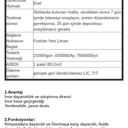
OEM/ODM
Evet
Hizmeti:
Stoklarda bulunan mallar, alındıktan sonra 7 gün
Teslimat
içinde ödemeyi onaylayın, üretim düzenlemeniz
süresi:
gerekiyorsa, 25 gün içinde depozitoyu
onaylamanız gerekir.
Bağlantı
Noktasını
Foshan Yeni Liman
Başlat:
Tedarik
21000/gün ,630000/Ay, 7560000/yıl
Yeteneği:
ADEDI:
1 palet /83.2m2
Ödeme
görüşte geri döndürülemez L/C, T/T
şartları:
1.Avantaj
İnce dayanıklılık ve sıkıştırma direnci
İnce hava geçirgenliği
Yenilenebilir, çevre dostu
2.Fonksiyonlar:
Kimyasallara dayanıklı ve Donmaya karşı dayanıklı, Aside