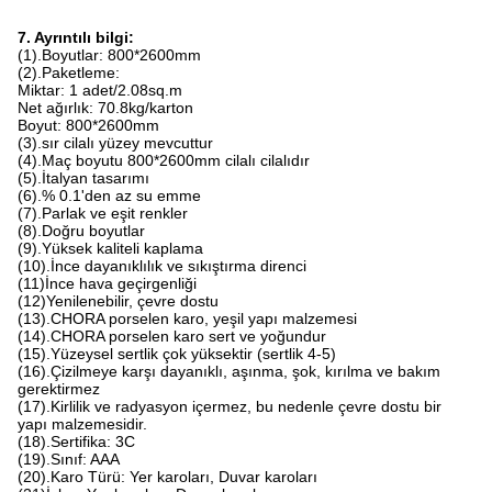
7. Ayrıntılı bilgi:
(1).Boyutlar: 800*2600mm
(2).Paketleme:
Miktar: 1 adet/2.08sq.m
Net ağırlık: 70.8kg/karton
Boyut: 800*2600mm
(3).sır cilalı yüzey mevcuttur
(4).Maç boyutu 800*2600mm cilalı cilalıdır
(5).İtalyan tasarımı
(6).% 0.1'den az su emme
(7).Parlak ve eşit renkler
(8).Doğru boyutlar
(9).Yüksek kaliteli kaplama
(10).İnce dayanıklılık ve sıkıştırma direnci
(11)İnce hava geçirgenliği
(12)Yenilenebilir, çevre dostu
(13).CHORA porselen karo, yeşil yapı malzemesi
(14).CHORA porselen karo sert ve yoğundur
(15).Yüzeysel sertlik çok yüksektir (sertlik 4-5)
(16).Çizilmeye karşı dayanıklı, aşınma, şok, kırılma ve bakım
gerektirmez
(17).Kirlilik ve radyasyon içermez, bu nedenle çevre dostu bir
yapı malzemesidir.
(18).Sertifika: 3C
(19).Sınıf: AAA
(20).Karo Türü: Yer karoları, Duvar karoları