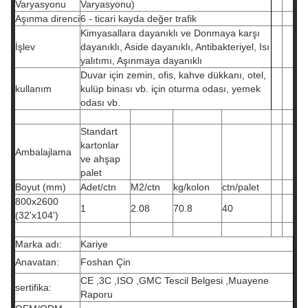
Varyasyonu
Varyasyonu)
Aşınma direnci
6 - ticari kayda değer trafik
Kimyasallara dayanıklı ve Donmaya karşı
İşlev
dayanıklı, Aside dayanıklı, Antibakteriyel, Isı
yalıtımı, Aşınmaya dayanıklı
Duvar için zemin, ofis, kahve dükkanı, otel,
kullanım
kulüp binası vb. için oturma odası, yemek
odası vb.
Standart
kartonlar
Ambalajlama
ve ahşap
palet
Boyut (mm)
Adet/ctn
M2/ctn
kg/kolon
ctn/palet
800x2600
1
2.08
70.8
40
(32'x104')
Marka adı:
Kariye
Anavatan:
Foshan Çin
CE ,3C ,ISO ,GMC Tescil Belgesi ,Muayene
sertifika:
Raporu