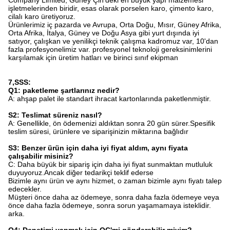
Company Limited, Güney Çin'deki en büyük yapı malzemesi
işletmelerinden biridir, esas olarak porselen karo, çimento karo,
cilalı karo üretiyoruz.
Ürünlerimiz iç pazarda ve Avrupa, Orta Doğu, Mısır, Güney Afrika,
Orta Afrika, İtalya, Güney ve Doğu Asya gibi yurt dışında iyi
satıyor, çalışkan ve yenilikçi teknik çalışma kadromuz var, 10'dan
fazla profesyonelimiz var. profesyonel teknoloji gereksinimlerini
karşılamak için üretim hatları ve birinci sınıf ekipman
7,SSS:
Q1: paketleme şartlarınız nedir?
A: ahşap palet ile standart ihracat kartonlarında paketlenmiştir.
S2: Teslimat süreniz nasıl?
A: Genellikle, ön ödemenizi aldıktan sonra 20 gün sürer.Spesifik
teslim süresi, ürünlere ve siparişinizin miktarına bağlıdır
S3: Benzer ürün için daha iyi fiyat aldım, aynı fiyata
çalışabilir misiniz?
C: Daha büyük bir sipariş için daha iyi fiyat sunmaktan mutluluk
duyuyoruz.Ancak diğer tedarikçi teklif ederse
Bizimle aynı ürün ve aynı hizmet, o zaman bizimle aynı fiyatı talep
edecekler.
Müşteri önce daha az ödemeye, sonra daha fazla ödemeye veya
önce daha fazla ödemeye, sonra sorun yaşamamaya isteklidir.
arka.