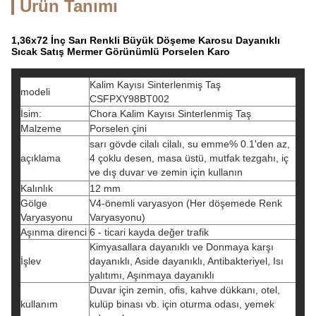
Ürün Tanımı
1,36x72 İnç Sarı Renkli Büyük Döşeme Karosu Dayanıklı
Sıcak Satış Mermer Görünümlü Porselen Karo
Kalim Kayısı Sinterlenmiş Taş
modeli
CSFPXY98BT002
İsim:
Chora Kalim Kayısı Sinterlenmiş Taş
Malzeme
Porselen çini
sarı gövde cilalı cilalı, su emme% 0.1'den az,
açıklama
4 çoklu desen, masa üstü, mutfak tezgahı, iç
ve dış duvar ve zemin için kullanın
Kalınlık
12 mm
Gölge
V4-önemli varyasyon (Her döşemede Renk
Varyasyonu
Varyasyonu)
Aşınma direnci
6 - ticari kayda değer trafik
Kimyasallara dayanıklı ve Donmaya karşı
İşlev
dayanıklı, Aside dayanıklı, Antibakteriyel, Isı
yalıtımı, Aşınmaya dayanıklı
Duvar için zemin, ofis, kahve dükkanı, otel,
kullanım
kulüp binası vb. için oturma odası, yemek