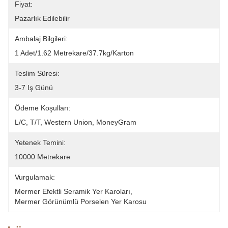
Fiyat:
Pazarlık Edilebilir
Ambalaj Bilgileri:
1 Adet/1.62 Metrekare/37.7kg/Karton
Teslim Süresi:
3-7 Iş Günü
Ödeme Koşulları:
L/C, T/T, Western Union, MoneyGram
Yetenek Temini:
10000 Metrekare
Vurgulamak:
Mermer Efektli Seramik Yer Karoları
, 
Mermer Görünümlü Porselen Yer Karosu