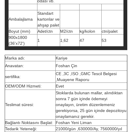
odası vb.
Standart
Ambalajlama
kartonlar ve
ahşap palet
Boyut (mm)
Adet/ctn
M2/ctn
kg/kolon
ctn/palet
900x1800
1
1,62
47
53
(36'x72')
Marka adı:
Kariye
Anavatan:
Foshan Çin
CE ,3C ,ISO ,GMC Tescil Belgesi
sertifika:
,Muayene Raporu
OEM/ODM Hizmeti:
Evet
Stoklarda bulunan mallar, alındıktan
sonra 7 gün içinde ödemeyi
Teslimat süresi:
onaylayın, üretim düzenlemeniz
gerekiyorsa, 25 gün içinde depozitoyu
onaylamanız gerekir.
Bağlantı Noktasını Başlat:
Foshan Yeni Liman
Tedarik Yeteneği:
21000/gün ,630000/Ay, 7560000/yıl