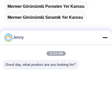
Mermer Görünümlü Porselen Yer Karosu
Mermer Görünümlü Seramik Yer Karosu
Jenny
Hızlı iletişim
11:53 AM
Adres
Good day, what product are you looking for?
2 Kat 11, Kuzey Bölge 4 Blok, Hua Yi Uluslararası Expo
Alışveriş Merkezi, Wugang Yolu, Chancheng Bölgesi,
Foshan Şehri, Guangdong, Çin.
Tel
86--13600305763
E-posta
info@bmceramics.com