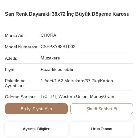
Sarı Renk Dayanıklı 36x72 İnç Büyük Döşeme Karosu
CHORA
Marka Adı:
CSFPXY98BT002
Model Numarası:
Müzakere
Adedi:
Pazarlık edilebilir
Fiyat:
Paketleme
1 Adet/1.62 Metrekare/37.7kg/Karton
Ayrıntıları:
L/C, T/T, Western Union, MoneyGram
Ödeme Şartları:
En İyi Fiyatı Alın
Şimdi Sohbet Et
Ayrıntılı Bilgiler
Ürün Tanımı