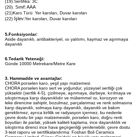
(19).Sertifika: 3C
(20).
Sınıf: AAA
(21)Karo Türü: Yer karoları, Duvar karoları
(22)
İşlev:
Yer karoları, Duvar karoları
5.Fonksiyonlar:
Aside dayanıklı, antibakteriyel, ısı yalıtımı, kaymaz ve aşınmaya
dayanıklı
6.Tedarik Yeteneği:
Günde 10000 Metrekare/Metre Kare
3. Hammadde ve avantajlar:
CHORA porselen karo, yeşil yapı malzemesi
CHORA porselen karo sert ve yoğundur, yüzeysel sertliği çok
yüksektir (sertlik 4-5), çizilmeye, aşınmaya, darbeye, kırılmaya ve
sıkıştırmaya karşı dayanıklıdır ve mükemmel ısı, korozyon ve
leke direncine sahiptir, bozulmaz, parçalanmaz ve renk solmasına
karşı dayanıklı, solmaya karşı dayanıklı, dayanıklı ve bakım
gerektirmez, ayrıca kirlilik ve radyasyon içermez, bu nedenle
çevre dostu bir yapı malzemesidir, porselen karo, doğru renk
boyutları ile parlak, yüksek kaliteli kaplama, ince dayanıklılık ve
sıkıştırma direnci ince hava geçirgenliği yenilenebilir, çevre dostu
3-test raporu ve sertifikalandırma: Foshan Boli Ceramics