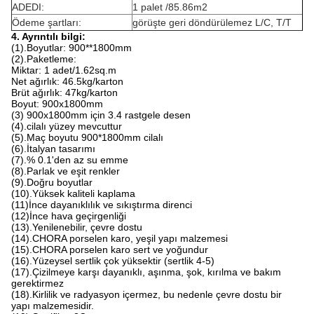
ADEDI:
1 palet /85.86m2
Ödeme şartları:
görüşte geri döndürülemez L/C, T/T
4. Ayrıntılı bilgi:
(1).Boyutlar: 900**1800mm
(2).Paketleme:
Miktar: 1 adet/1.62sq.m
Net ağırlık: 46.5kg/karton
Brüt ağırlık: 47kg/karton
Boyut: 900x1800mm
(3) 900x1800mm için 3.4 rastgele desen
(4).cilalı yüzey mevcuttur
(5).Maç boyutu 900*1800mm cilalı
(6).İtalyan tasarımı
(7).% 0.1'den az su emme
(8).Parlak ve eşit renkler
(9).Doğru boyutlar
(10).Yüksek kaliteli kaplama
(11)İnce dayanıklılık ve sıkıştırma direnci
(12)İnce hava geçirgenliği
(13).Yenilenebilir, çevre dostu
(14).CHORA porselen karo, yeşil yapı malzemesi
(15).CHORA porselen karo sert ve yoğundur
(16).Yüzeysel sertlik çok yüksektir (sertlik 4-5)
(17).Çizilmeye karşı dayanıklı, aşınma, şok, kırılma ve bakım
gerektirmez
(18).Kirlilik ve radyasyon içermez, bu nedenle çevre dostu bir
yapı malzemesidir.