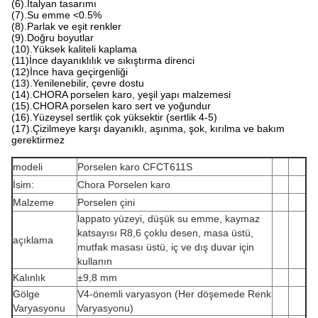
(6).İtalyan tasarımı
(7).Su emme <0.5%
(8).Parlak ve eşit renkler
(9).Doğru boyutlar
(10).Yüksek kaliteli kaplama
(11)İnce dayanıklılık ve sıkıştırma direnci
(12)İnce hava geçirgenliği
(13).Yenilenebilir, çevre dostu
(14).CHORA porselen karo, yeşil yapı malzemesi
(15).CHORA porselen karo sert ve yoğundur
(16).Yüzeysel sertlik çok yüksektir (sertlik 4-5)
(17).Çizilmeye karşı dayanıklı, aşınma, şok, kırılma ve bakım
gerektirmez
modeli
Porselen karo CFCT611S
İsim:
Chora Porselen karo
Malzeme
Porselen çini
lappato yüzeyi, düşük su emme, kaymaz
katsayısı R8,6 çoklu desen, masa üstü,
açıklama
mutfak masası üstü, iç ve dış duvar için
kullanın
Kalınlık
±9,8 mm
Gölge
V4-önemli varyasyon (Her döşemede Renk
Varyasyonu
Varyasyonu)