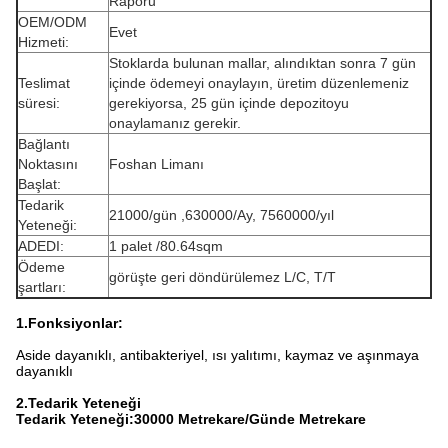
Raporu
OEM/ODM
Evet
Hizmeti:
Stoklarda bulunan mallar, alındıktan sonra 7 gün
Teslimat
içinde ödemeyi onaylayın, üretim düzenlemeniz
süresi:
gerekiyorsa, 25 gün içinde depozitoyu
onaylamanız gerekir.
Bağlantı
Noktasını
Foshan Limanı
Başlat:
Tedarik
21000/gün ,630000/Ay, 7560000/yıl
Yeteneği:
ADEDI:
1 palet /80.64sqm
Ödeme
görüşte geri döndürülemez L/C, T/T
şartları:
1.Fonksiyonlar:
Aside dayanıklı, antibakteriyel, ısı yalıtımı, kaymaz ve aşınmaya
dayanıklı
2.Tedarik Yeteneği
Tedarik Yeteneği:30000 Metrekare/Günde Metrekare