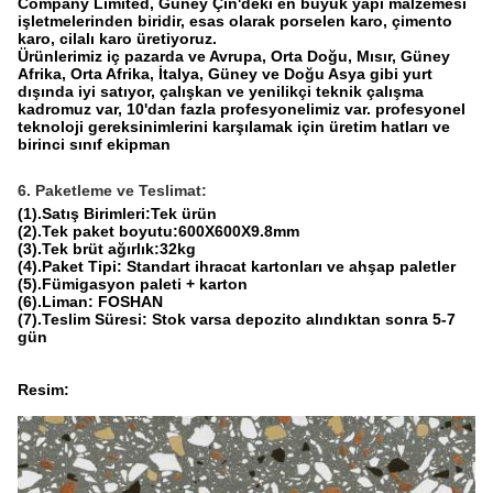
Company Limited, Güney Çin'deki en büyük yapı malzemesi
işletmelerinden biridir, esas olarak porselen karo, çimento
karo, cilalı karo üretiyoruz.
Ürünlerimiz iç pazarda ve Avrupa, Orta Doğu, Mısır, Güney
Afrika, Orta Afrika, İtalya, Güney ve Doğu Asya gibi yurt
dışında iyi satıyor, çalışkan ve yenilikçi teknik çalışma
kadromuz var, 10'dan fazla profesyonelimiz var. profesyonel
teknoloji gereksinimlerini karşılamak için üretim hatları ve
birinci sınıf ekipman
6. Paketleme ve Teslimat:
(1).Satış Birimleri:Tek ürün
(2).Tek paket boyutu:600X600X9.8mm
(3).Tek brüt ağırlık:32kg
(4).Paket Tipi: Standart ihracat kartonları ve ahşap paletler
(5).Fümigasyon paleti + karton
(6).Liman: FOSHAN
(7).Teslim Süresi: Stok varsa depozito alındıktan sonra 5-7
gün
Resim: