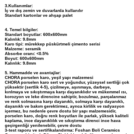
3.Kullanımlar:
İç ve dış zemin ve duvarlarda kullanılır
Standart kartonlar ve ahşap palet
4. Temel bilgiler:
Standart boyutlar: 600x600mm
Kalınlık: 9.8mm
Karo tipi: mürekkep püskürtmeli çimento serisi
Malzeme: seramik
Absorbe oranı:
<0.5​
%
Boyut: 600x600mm
Kalınlık: 9.8mm
5. Hammadde ve avantajlar:
CHORA porselen karo, yeşil yapı malzemesi
CHORA porselen karo sert ve yoğundur, yüzeysel sertliği çok
yüksektir (sertlik 4-5), çizilmeye, aşınmaya, darbeye,
kırılmaya ve sıkıştırmaya karşı dayanıklıdır ve mükemmel ısı,
korozyon ve leke direncine sahiptir, bozulmaz, parçalanmaz
ve renk solmasına karşı dayanıklı, solmaya karşı dayanıklı,
dayanıklı ve bakım gerektirmez, ayrıca kirlilik ve radyasyon
içermez, bu nedenle çevre dostu bir yapı malzemesidir,
porselen karo, doğru renk boyutları ile parlak, yüksek kaliteli
kaplama, ince dayanıklılık ve sıkıştırma direnci ince hava
geçirgenliği yenilenebilir, çevre dostu
3-test raporu ve sertifikalandırma: Foshan Boli Ceramics