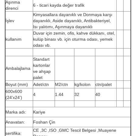
Aşınma
6 - ticari kayda değer trafik
direnci
Kimyasallara dayanıklı ve Donmaya karşı
İşlev
dayanıklı, Aside dayanıklı, Antibakteriyel,
Isı yalıtımı, Aşınmaya dayanıklı
Duvar için zemin, ofis, kahve dükkanı, otel,
kullanım
kulüp binası vb. için oturma odası, yemek
odası vb.
Standart
kartonlar
Ambalajlama
ve ahşap
palet
Boyut (mm)
Adet/ctn
M2/ctn
kg/kolon
ctn/palet
600x600
4
1.44
32
40
(24'x24')
Marka adı:
Kariye
Anavatan:
Foshan Çin
CE ,3C ,ISO ,GMC Tescil Belgesi ,Muayene
sertifika: