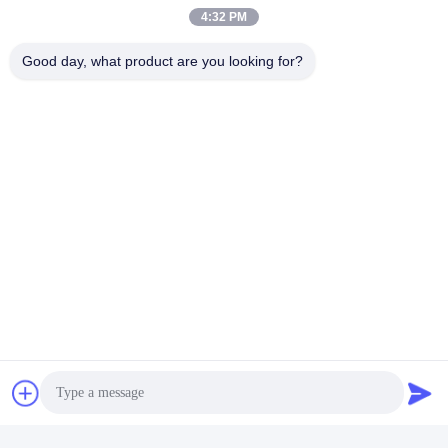
S1: Bir ticaret şirketi mi yoksa bir üretici misiniz?
4:32 PM
A1: On yıldan fazla seks deneyimi ve sahip CE,CCC,SGS,ISO
onaylı üreticiyiz.
Good day, what product are you looking for?
S2: MOQ'unuz nedir?
A2: 500SQM. LCL ve FCL'yi destekle.
S3: Teslimat tarihi nedir?
A3: Teslimat tarihi, teminat ödemesini aldıktan sonra
yaklaşık 7-40 gündür.
S4: Ödeme şartlarınız nedir?
A4: %30 avans ve sevkiyat öncesi %70 bakiye.
S5: Ücretsiz örnek gönderebilir misiniz?
A5: Örnekler küçük boyutta veya orijinal boyutta
ÜCRETSİZdir, ihtiyacınız olan tek şey ekspres maliyeti
ödemektir.
Etiketler:
Marble Slab Polished Granite Floor Tiles