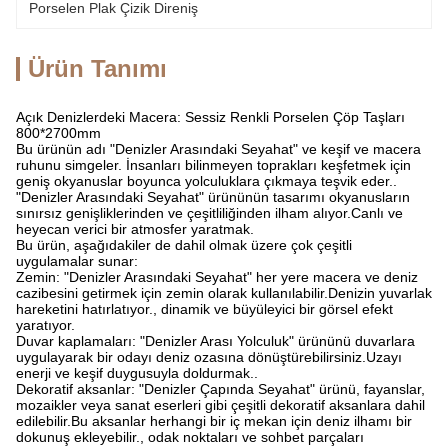
Porselen Plak Çizik Direniş
Ürün Tanımı
Açık Denizlerdeki Macera: Sessiz Renkli Porselen Çöp Taşları
800*2700mm
Bu ürünün adı "Denizler Arasındaki Seyahat" ve keşif ve macera
ruhunu simgeler. İnsanları bilinmeyen toprakları keşfetmek için
geniş okyanuslar boyunca yolculuklara çıkmaya teşvik eder..
"Denizler Arasındaki Seyahat" ürününün tasarımı okyanusların
sınırsız genişliklerinden ve çeşitliliğinden ilham alıyor.Canlı ve
heyecan verici bir atmosfer yaratmak.
Bu ürün, aşağıdakiler de dahil olmak üzere çok çeşitli
uygulamalar sunar:
Zemin: "Denizler Arasındaki Seyahat" her yere macera ve deniz
cazibesini getirmek için zemin olarak kullanılabilir.Denizin yuvarlak
hareketini hatırlatıyor., dinamik ve büyüleyici bir görsel efekt
yaratıyor.
Duvar kaplamaları: "Denizler Arası Yolculuk" ürününü duvarlara
uygulayarak bir odayı deniz ozasına dönüştürebilirsiniz.Uzayı
enerji ve keşif duygusuyla doldurmak..
Dekoratif aksanlar: "Denizler Çapında Seyahat" ürünü, fayanslar,
mozaikler veya sanat eserleri gibi çeşitli dekoratif aksanlara dahil
edilebilir.Bu aksanlar herhangi bir iç mekan için deniz ilhamı bir
dokunuş ekleyebilir., odak noktaları ve sohbet parçaları