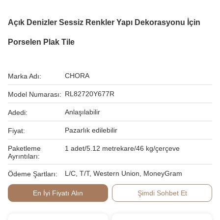
Açık Denizler Sessiz Renkler Yapı Dekorasyonu İçin
Porselen Plak Tile
CHORA
Marka Adı:
RL82720Y677R
Model Numarası:
Anlaşılabilir
Adedi:
Pazarlık edilebilir
Fiyat:
Paketleme
1 adet/5.12 metrekare/46 kg/çerçeve
Ayrıntıları:
L/C, T/T, Western Union, MoneyGram
Ödeme Şartları:
En İyi Fiyatı Alın
Şimdi Sohbet Et