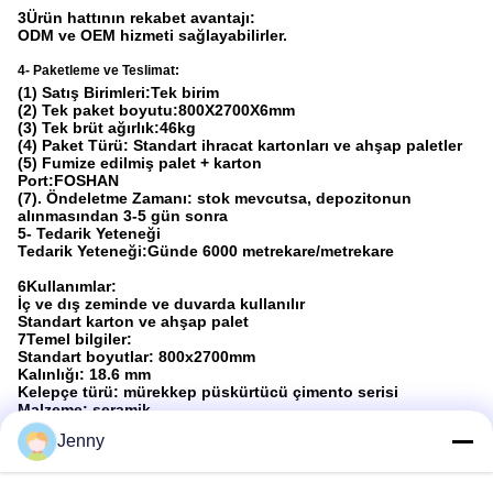
3Ürün hattının rekabet avantajı:
ODM ve OEM hizmeti sağlayabilirler.
4- Paketleme ve Teslimat:
(1) Satış Birimleri:Tek birim
(2) Tek paket boyutu:800X2700X6mm
(3) Tek brüt ağırlık:46kg
(4) Paket Türü: Standart ihracat kartonları ve ahşap paletler
(5) Fumize edilmiş palet + karton
Port:FOSHAN
(7). Öndeletme Zamanı: stok mevcutsa, depozitonun
alınmasından 3-5 gün sonra
5- Tedarik Yeteneği
Tedarik Yeteneği:Günde 6000 metrekare/metrekare
6Kullanımlar:
İç ve dış zeminde ve duvarda kullanılır
Standart karton ve ahşap palet
7Temel bilgiler:
Standart boyutlar: 800x2700mm
Kalınlığı: 18.6 mm
Kelepçe türü: mürekkep püskürtücü çimento serisi
Malzeme: seramik
Emilme oranı:
<0,5
%
Jenny
Boyutu: 800x2700mm
Kalınlığı: 3 mm
8. Sıkça Sorulan Sorular