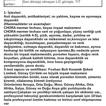
Geri dönüşü olmayan L/C görüşte, T/T
şartları:
1- İşlevleri:
Asit dayanıklı, antibakteriyel, ısı yalıtımı, kayma ve aşınmaya
dayanıklı
2Hammaddeler ve avantajları:
CHORA mermer levhası, beyaz inşaat malzemesi
CHORA mermer levhası sert ve yoğunlaşır, yüzey sertliği çok
yüksektir (sertlik 4-5), çizik, aşınma, darbe, yırtılma ve
sıkıştırmaya dayanıklıdır ve mükemmel ısı,korozyon ve leke
dayanıklılığı, bozulmayan, parçalanmayan ve renk
değişimine, solmaya dayanıklı, dayanıklı ve bakımsız, ayrıca
herhangi bir kirlilik ve radyasyon içermez,Bu nedenle çevre
dostu bir inşaat malzemesidir, porselen fayans, doğru renk
boyutları, yüksek kaliteli bitirme, ince dayanıklılık ve
kompresyona dayanıklılık, ince hava geçirgenliği
yenilenebilir, çevre dostu
3-test raporu ve sertifikası: Foshan Boli Keramik Şirketi
Limited, Güney Çin'deki en büyük inşaat malzemesi
işletmelerinden biridir, esas olarak porselen kiremit, çimento
kiremit, cilalanmış kiremit üretiyoruz
Ürünlerimiz Avrupa, Orta Doğu, Mısır, Güney Afrika, Orta
Afrika, İtalya, Güney ve Doğu Asya gibi yurtdışında da
satılıyor.Çalışkan ve yenilikçi teknik çalışan bir ekibimiz var.,
profesyonel teknoloji gereksinimlerini karşılamak için 10'dan
fazla profesyonel üretim hattımız ve birinci sınıf ekipmanımız
var