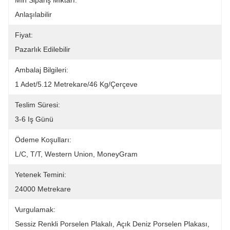
Min Sipariş Miktarı:
Anlaşılabilir
Fiyat:
Pazarlık Edilebilir
Ambalaj Bilgileri:
1 Adet/5.12 Metrekare/46 Kg/çerçeve
Teslim Süresi:
3-6 Iş Günü
Ödeme Koşulları:
L/C, T/T, Western Union, MoneyGram
Yetenek Temini:
24000 Metrekare
Vurgulamak:
Sessiz Renkli Porselen Plakalı
, 
Açık Deniz Porselen Plakası
, 