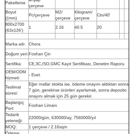
Paketleme
çerçeve
Boyut
M2/
Kilogram/
Pc/çerçeve
Ctn/40'
((mm)
çerçeve
çerçeve
800x2700
1
2.16
40.5
20
(63x126')
Marka adı:
Chora
Doğum yeri:
Foshan Çin
Sertifika:
CE,3C,ISO,GMC Kayıt Sertifikası, Denetim Raporu
OEM/ODM
- Evet.
hizmeti:
Eğer mallar stokta ise, ödeme onayını aldıktan sonra
Teslimat
7 gün, gerekirse ürünleri ayarlamak, sonra depozito
süresi:
onayını almak için 25 gün gerekir.
Başlangıç
Foshan Limanı
Port:
Tedarik
22000/gün, 630000/ay, 7560000/yıl
yeteneği:
MOQ:
1 çerçeve / 2.16sqm
Ödeme