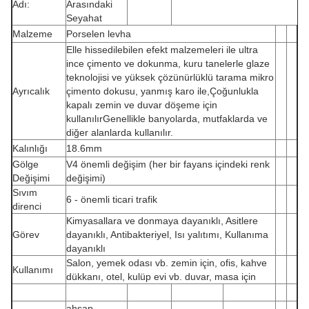
Adı:
Arasındaki
Seyahat
Malzeme
Porselen levha
Elle hissedilebilen efekt malzemeleri ile ultra
ince çimento ve dokunma, kuru tanelerle glaze
teknolojisi ve yüksek çözünürlüklü tarama mikro
Ayrıcalık
çimento dokusu, yanmış karo ile,Çoğunlukla
kapalı zemin ve duvar döşeme için
kullanılırGenellikle banyolarda, mutfaklarda ve
diğer alanlarda kullanılır.
Kalınlığı
18.6mm
Gölge
V4 önemli değişim (her bir fayans içindeki renk
Değişimi
değişimi)
Sıvım
6 - önemli ticari trafik
direnci
Kimyasallara ve donmaya dayanıklı, Asitlere
Görev
dayanıklı, Antibakteriyel, Isı yalıtımı, Kullanıma
dayanıklı
Salon, yemek odası vb. zemin için, ofis, kahve
Kullanımı
dükkanı, otel, kulüp evi vb. duvar, masa için
ahşap