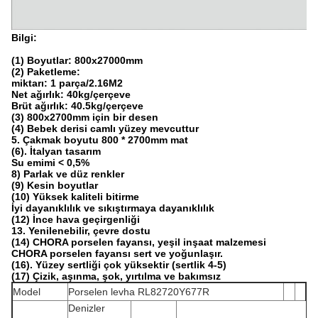
Bilgi:
(1) Boyutlar: 800x27000mm
(2) Paketleme:
miktarı: 1 parça/2.16
M2
Net ağırlık: 40kg/çerçeve
Brüt ağırlık: 40.5kg/çerçeve
(3) 800x2700mm için bir desen
(4) Bebek derisi camlı yüzey mevcuttur
5. Çakmak boyutu 800 * 2700mm mat
(6). İtalyan tasarım
Su emimi < 0,5%
8) Parlak ve düz renkler
(9) Kesin boyutlar
(10) Yüksek kaliteli bitirme
İyi dayanıklılık ve sıkıştırmaya dayanıklılık
(12) İnce hava geçirgenliği
13. Yenilenebilir, çevre dostu
(14) CHORA porselen fayansı, yeşil inşaat malzemesi
CHORA porselen fayansı sert ve yoğunlaşır.
(16). Yüzey sertliği çok yüksektir (sertlik 4-5)
(17) Çizik, aşınma, şok, yırtılma ve bakımsız
Model
Porselen levha RL82720Y677R
Denizler