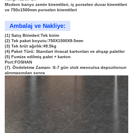
Modern banyo zemin kiremitleri, iç porselen duvar kiremitleri
ve 750x1500mm porselen kiremitleri
Ambalaj ve Nakliye:
(1) Satış Birimleri:Tek birim
(2) Tek paket boyutu:750X1500X9.5mm
(3) Tek brüt ağırlık:49.5kg
(4) Paket Türü: Standart ihracat kartonları ve ahşap paletler
(5) Fumize edilmiş palet + karton
Port:FOSHAN
(7). Öndeletme Zamanı :6-7 gün stok mevcutsa depozitonun
alınmasından sonra