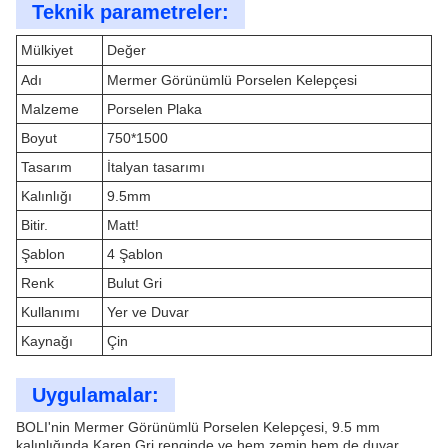
Teknik parametreler:
Mülkiyet
Değer
Adı
Mermer Görünümlü Porselen Kelepçesi
Malzeme
Porselen Plaka
Boyut
750*1500
Tasarım
İtalyan tasarımı
Kalınlığı
9.5mm
Bitir.
Matt!
Şablon
4 Şablon
Renk
Bulut Gri
Kullanımı
Yer ve Duvar
Kaynağı
Çin
Uygulamalar:
BOLI'nin Mermer Görünümlü Porselen Kelepçesi, 9.5 mm
kalınlığında Karen Gri renginde ve hem zemin hem de duvar