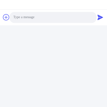
Photo
Video Call
Audio Call
Etiketler:
Mermer Görünümlü Seramik Yer Karosu
Mermer Görünümlü Porselen Yer Karosu