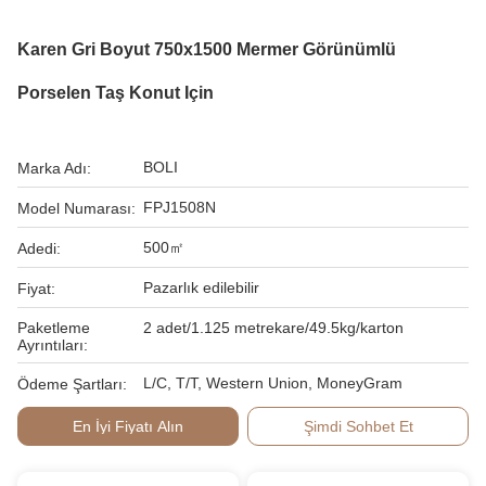
Karen Gri Boyut 750x1500 Mermer Görünümlü
Porselen Taş Konut Için
BOLI
Marka Adı:
FPJ1508N
Model Numarası:
500㎡
Adedi:
Pazarlık edilebilir
Fiyat:
Paketleme
2 adet/1.125 metrekare/49.5kg/karton
Ayrıntıları:
L/C, T/T, Western Union, MoneyGram
Ödeme Şartları:
En İyi Fiyatı Alın
Şimdi Sohbet Et