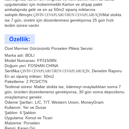
uygulamaları için mükemmeldir.Karton ve ahşap palet
ambalajında gelir ve en az 50m2 sipariş miktarına
sahiptir.Almıştır.
Mal stokta
ÇIN'İN CEVAPLARI ÜRÜN CEVAPLARI İÇİN
ise 7 gün, üretim için düzenlenmesi gerekiyorsa 25 gün hızlı
teslim süresi vardır.
Özellik:
Özel Mermer Görünümlü Porselen Plitesi Servisi
Marka adı: BOLI
Model Numarası: FPJ1508N
Doğum yeri: FOSHAN CHINA
Sertifika:
, Denetim Raporu
ÇIN'İN CEVAPLARI ÜRÜN CEVAPLARI İÇİN
En az sipariş miktarı: 50m2
Paketleme: 2 PCS/CTN
Teslimat süresi: Mallar stokta ise, ödemeyi onayladıktan sonra 7
gün, ürünleri düzenlemeniz gerekiyorsa, 30 gün sonra depozitonu
onaylamanız gerekir.
Ödeme Şartları: L/C, T/T, Western Union, MoneyGram
Kullanım: Yer ve Duvar
Şablon: 4 Şablon
Uygulama: Konut ve Ticari
Malzeme: Porselen
Rengi: Karen Gri